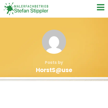
Posts by
HorstS@use